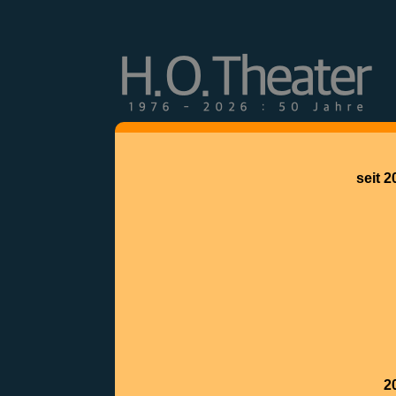
seit 2
2